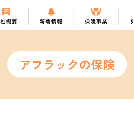
会社概要
新着情報
保険事業
報保護方針）
の業務運営に関する取り組み方針
【集団扱】自動車保険・火災保険
アニコムペット保険【集団扱い】
お客様（組合員）本位の業務運営に関する取り組み方針
アフラックの保険